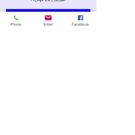
Fri, Apr 29
  |  
Scaër
Aucun billet en vente
Phone
Email
Facebook
Voir d'autres événements
Heure et lieu
Apr 29, 2022, 5:00 PM
Scaër, 29390 Scaër, France
Partager cet événement