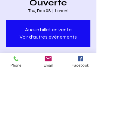
Ouverte
Thu, Dec 08
  |  
Lorient
Aucun billet en vente
Voir d'autres événements
Heure et lieu
Phone
Email
Facebook
Dec 08, 2022, 8:30 PM – 11:00 PM
Lorient, 18 Rue Poissonnière, 56100 Lorient,
France
À propos de l'événement
Entrée gratuite - Sans réservation - Scène
ouverte à partir de 21H45 à tous - Jazz,
Country, Soul, Blues ...