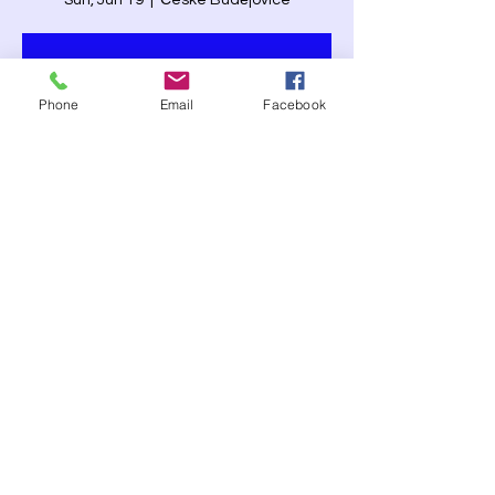
Sun, Jun 19
  |  
České Budějovice
Aucun billet en vente
Voir d'autres événements
Phone
Email
Facebook
Heure et lieu
Jun 19, 2022, 7:00 PM
České Budějovice, České Budějovice,
Tchéquie
Partager cet événement